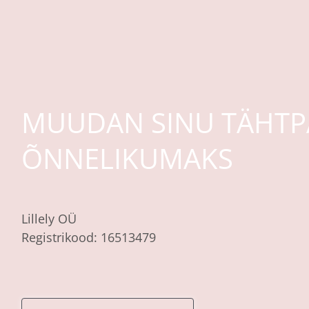
MUUDAN SINU TÄHTP
ÕNNELIKUMAKS
Lillely OÜ
Registrikood: 16513479