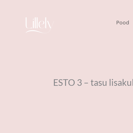
Skip
to
content
Pood
ESTO 3 – tasu lisak