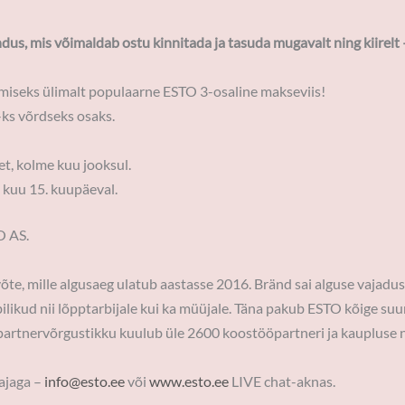
us, mis võimaldab ostu kinnitada ja tasuda mugavalt ning kiirelt 
miseks ülimalt populaarne ESTO 3-osaline makseviis!
ks võrdseks osaks.
t, kolme kuu jooksul.
 kuu 15. kuupäeval.
O AS.
te, mille algusaeg ulatub aastasse 2016. Bränd sai alguse vajadu
ilikud nii lõpptarbijale kui ka müüjale. Täna pakub ESTO kõige suu
rtnervõrgustikku kuulub üle 2600 koostööpartneri ja kaupluse ni
ajaga –
info@esto.ee
või
www.esto.ee
LIVE chat-aknas.