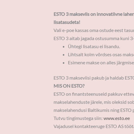
ESTO 3 makseviis on innovatiivne lahend
lisatasudeta!
Vali e-poe kassas oma ostude eest tasu
ESTO 3 aitab jagada ostusumma kuni 3-
Ühtegi lisatasu ei lisandu.
Lihtsalt kolm võrdses osas makse
Esimene makse on alles järgmise
ESTO 3 makseviisi pakub ja haldab EST
MIS ON ESTO?
ESTO on finantsteenuseid pakkuv ettevõ
makselahenduste järele, mis oleksid sob
makselahendusi Baltikumis ning ESTO pa
Tutvu tingimustega siin:
www.esto.ee
Vajadusel kontakteeruge ESTO AS tööt