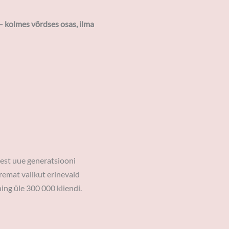
– kolmes võrdses osas, ilma
sest uue generatsiooni
remat valikut erinevaid
ng üle 300 000 kliendi.