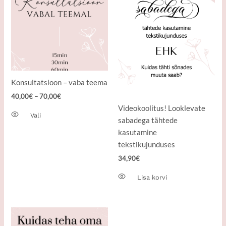
mitu
varianti.
Valikuid
saab
teha
tootelehel.
Konsultatsioon – vaba teema
40,00
€
–
70,00
€
Videokoolitus! Looklevate
Vali
sabadega tähtede
kasutamine
tekstikujunduses
34,90
€
Lisa korvi