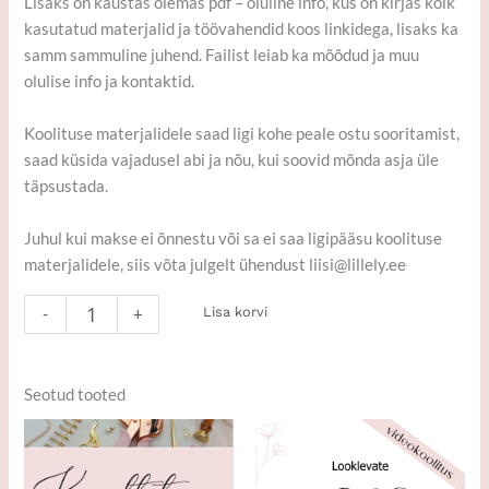
Lisaks on kaustas olemas pdf – oluline info, kus on kirjas kõik
kasutatud materjalid ja töövahendid koos linkidega, lisaks ka
samm sammuline juhend. Failist leiab ka mõõdud ja muu
olulise info ja kontaktid.
Koolituse materjalidele saad ligi kohe peale ostu sooritamist,
saad küsida vajadusel abi ja nõu, kui soovid mõnda asja üle
täpsustada.
Juhul kui makse ei õnnestu või sa ei saa ligipääsu koolituse
materjalidele, siis võta julgelt ühendust liisi@lillely.ee
Lisa korvi
-
+
Seotud tooted
Hinnavahemik:
Sellel
40,00€
tootel
kuni
on
70,00€