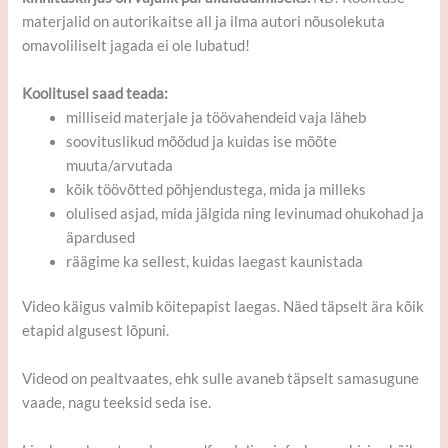
materjalid on autorikaitse all ja ilma autori nõusolekuta
omavoliliselt jagada ei ole lubatud!
Koolitusel saad teada:
milliseid materjale ja töövahendeid vaja läheb
soovituslikud mõõdud ja kuidas ise mõõte
muuta/arvutada
kõik töövõtted põhjendustega, mida ja milleks
olulised asjad, mida jälgida ning levinumad ohukohad ja
äpardused
räägime ka sellest, kuidas laegast kaunistada
Video käigus valmib köitepapist laegas. Näed täpselt ära kõik
etapid algusest lõpuni.
Videod on pealtvaates, ehk sulle avaneb täpselt samasugune
vaade, nagu teeksid seda ise.