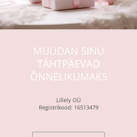
MUUDAN SINU
TÄHTPÄEVAD
ÕNNELIKUMAKS
Lillely OÜ
Registrikood: 16513479