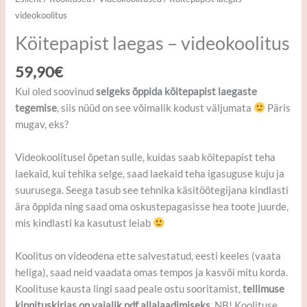
videokoolitus
Köitepapist laegas – videokoolitus
59,90
€
Kui oled soovinud
selgeks õppida köitepapist laegaste
tegemise
, siis nüüd on see võimalik kodust väljumata
Päris
mugav, eks?
Videokoolitusel õpetan sulle, kuidas saab köitepapist teha
laekaid, kui tehika selge, saad laekaid teha igasuguse kuju ja
suurusega. Seega tasub see tehnika käsitöötegijana kindlasti
ära õppida ning saad oma oskustepagasisse hea toote juurde,
mis kindlasti ka kasutust leiab
Koolitus on videodena ette salvestatud, eesti keeles (vaata
heliga), saad neid vaadata omas tempos ja kasvõi mitu korda.
Koolituse kausta lingi saad peale ostu sooritamist,
tellimuse
kinnituskirjas on vajalik pdf allalaadimiseks.
NB! Koolituse