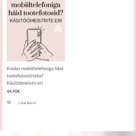
Kuidas mobiiltelefoniga häid
tootefotosid teha?
Käsitöömeistri eri
44,90
€
Lisa korvi