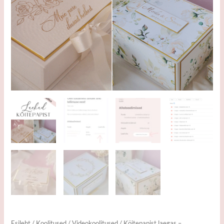
Esileht
/
Koolitused
/
Videokoolitused
/ Köitepapist laegas –