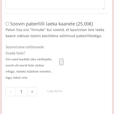
Soovin paberlilli laeka kaanele (
25,00
€
)
Palun lisa siia "linnuke" kui soovid, et kaunistan teie laeka
kaane sobivas toonis käsitööna valminud paberlilledega.
Soovid oma tellimusele
lisada faile?
Siin saad laadida üles näidispilte,
exceli või wordi faile olulise
infoga, näiteks külaliste nimekiri,
logo, teksti vms
Lisa korvi
-
+