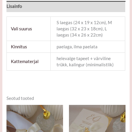
Lisainfo
S laegas (24 x 19 x 12cm), M
Vali suurus
laegas (32 x 23 x 18cm), L
laegas (34 x 26 x 22cm)
Kinnitus
paelaga, ilma paelata
helevalge tapeet + värviline
Kattematerjal
trükk, kalingur (minimalistlik)
Seotud tooted
Hinnavahemik:
Sellel
Sellel
12,50€
tootel
tootel
kuni
on
on
15,00€
mitu
mitu