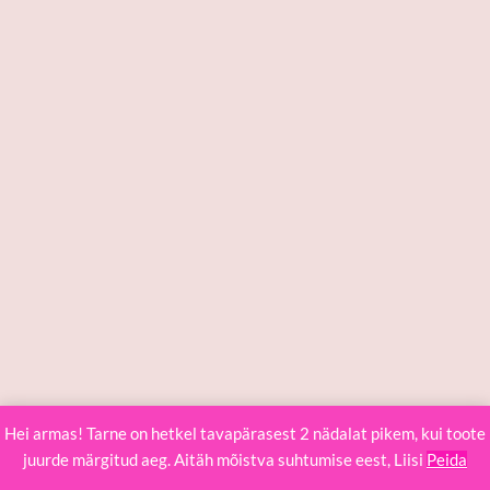
Hei armas! Tarne on hetkel tavapärasest 2 nädalat pikem, kui toote
juurde märgitud aeg. Aitäh mõistva suhtumise eest, Liisi
Peida