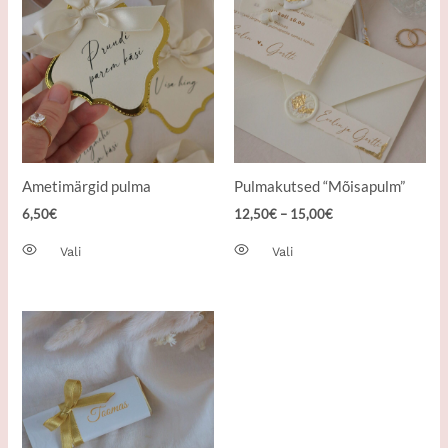
varianti.
varianti.
Valikuid
Valikuid
saab
saab
teha
teha
tootelehel.
tootelehel.
Ametimärgid pulma
Pulmakutsed “Mõisapulm”
6,50
€
12,50
€
–
15,00
€
Vali
Vali
Hinnavahemik:
Sellel
3,50€
tootel
kuni
on
3,95€
mitu
varianti.
Valikuid