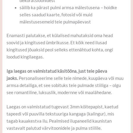
dekoratsioonidest
säilib ka pärast pulmi armsa mälestusena – hoidke
selles saadud kaarte, fotosid või muid
mälestusesemeid teie pulmapäevast
Enamasti palutakse, et külalised mahutaksid oma head
soovid ja kingitused ümbrikusse. Et kõik need ilusad
kingitused jõuaksid peol selleks ettenähtud kohta, ongi
loodud kingilaegas.
Iga laegas on valmistatud käsitööna, just teie päeva
jaoks.
Personaliseerime selle teie nimede, kuupäeva või muu
armsa detailiga, et see sobituks teie pulmade stiiliga – olgu
see romantiline, luksuslik, modernne või maalähedane.
Laegas on valmistatud tugevast 3mm köitepapist, kaetud
tapeedi või puuvilla tekstuuriga kangaga (kalingur), mis
tagab kauakestva ilu. Pealmised ilupaneelid kaunistan
vastavalt palutud värvitoonidele ja pulma stiilile.