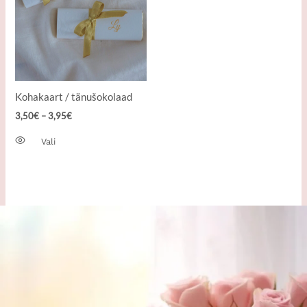
saab
teha
tootelehel.
Kohakaart / tänušokolaad
3,50
€
–
3,95
€
Vali