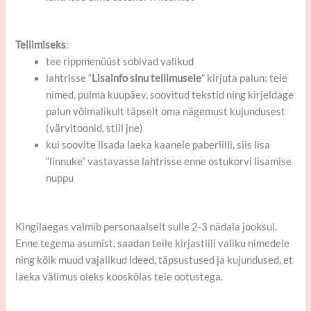
Tellimiseks
:
tee rippmenüüst sobivad valikud
lahtrisse “
Lisainfo sinu tellimusele
” kirjuta palun: teie
nimed, pulma kuupäev, soovitud tekstid ning kirjeldage
palun võimalikult täpselt oma nägemust kujundusest
(värvitoonid, stiil jne)
kui soovite lisada laeka kaanele paberlilli, siis lisa
“linnuke” vastavasse lahtrisse enne ostukorvi lisamise
nuppu
Kingilaegas valmib personaalselt sulle 2-3 nädala jooksul.
Enne tegema asumist, saadan teile kirjastiili valiku nimedele
ning kõik muud vajalikud ideed, täpsustused ja kujundused, et
laeka välimus oleks kooskõlas teie ootustega.