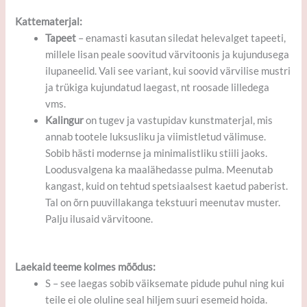
Kattematerjal:
Tapeet
– enamasti kasutan siledat helevalget tapeeti,
millele lisan peale soovitud värvitoonis ja kujundusega
ilupaneelid. Vali see variant, kui soovid värvilise mustri
ja trükiga kujundatud laegast, nt roosade lilledega
vms.
Kalingur
on tugev ja vastupidav kunstmaterjal, mis
annab tootele luksusliku ja viimistletud välimuse.
Sobib hästi modernse ja minimalistliku stiili jaoks.
Loodusvalgena ka maalähedasse pulma. Meenutab
kangast, kuid on tehtud spetsiaalsest kaetud paberist.
Tal on õrn puuvillakanga tekstuuri meenutav muster.
Palju ilusaid värvitoone.
Laekaid teeme kolmes mõõdus:
S – see laegas sobib väiksemate pidude puhul ning kui
teile ei ole oluline seal hiljem suuri esemeid hoida.