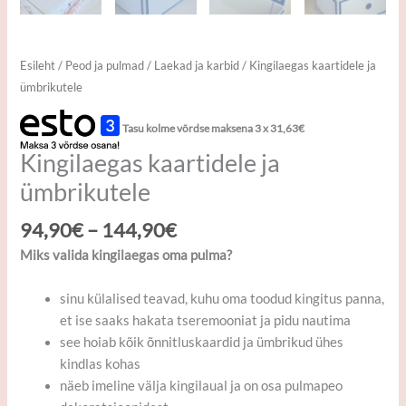
Esileht
/
Peod ja pulmad
/
Laekad ja karbid
/ Kingilaegas kaartidele ja
ümbrikutele
Tasu kolme võrdse maksena 3 x
31,63
€
Kingilaegas kaartidele ja
ümbrikutele
94,90
€
–
144,90
€
Miks valida kingilaegas oma pulma?
sinu külalised teavad, kuhu oma toodud kingitus panna,
et ise saaks hakata tseremooniat ja pidu nautima
see hoiab kõik õnnitluskaardid ja ümbrikud ühes
kindlas kohas
näeb imeline välja kingilaual ja on osa pulmapeo