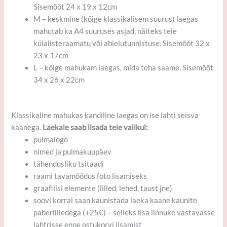
Sisemõõt 24 x 19 x 12cm
M – keskmine (kõige klassikalisem suurus) laegas
mahutab ka A4 suuruses asjad, näiteks teie
külalisteraamatu või abielutunnistuse. Sisemõõt 32 x
23 x 17cm
L – kõige mahukam laegas, mida teha saame. Sisemõõt
34 x 26 x 22cm
Klassikaline mahukas kandiline laegas on ise lahti seisva
kaanega.
Laekale saab lisada teie valikul:
pulmalogo
nimed ja pulmakuupäev
tähendusliku tsitaadi
raami tavamõõdus foto lisamiseks
graafilisi elemente (lilled, lehed, taust jne)
soovi korral saan kaunistada laeka kaane kaunite
paberlilledega (+25€) – selleks lisa linnuke vastavasse
lahtrisse enne ostukorvi lisamist