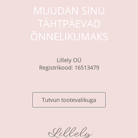
MUUDAN SINU
TÄHTPÄEVAD
ÕNNELIKUMAKS
Lillely OÜ
Registrikood: 16513479
Tutvun tootevalikuga
Lillely